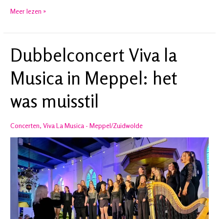
Liedjes
Meer lezen »
Reeks
twee
is
Dubbelconcert Viva la
opgenomen
Musica in Meppel: het
was muisstil
Concerten
,
Viva La Musica - Meppel/Zuidwolde