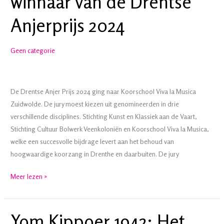
winnaar van de Drentse
het
Anjerprijs 2024
was
muisstil
Geen categorie
De Drentse Anjer Prijs 2024 ging naar Koorschool Viva la Musica
Zuidwolde. De jury moest kiezen uit genomineerden in drie
verschillende disciplines. Stichting Kunst en Klassiek aan de Vaart,
Stichting Cultuur Bolwerk Veenkoloniën en Koorschool Viva la Musica,
welke een succesvolle bijdrage levert aan het behoud van
hoogwaardige koorzang in Drenthe en daarbuiten. De jury
Koorschool
Meer lezen »
Viva
la
Musica
Yom Kippoer 1942: Het