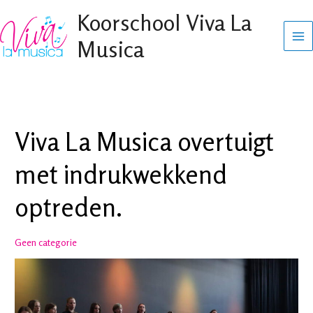
Ga
Koorschool Viva La
naar
Musica
de
inhoud
Viva La Musica overtuigt
met indrukwekkend
optreden.
Geen categorie