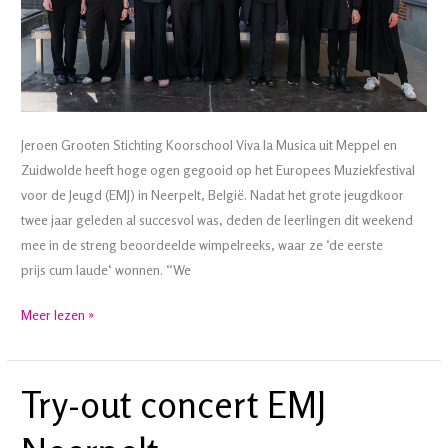
Jeroen Grooten Stichting Koorschool Viva la Musica uit Meppel en
Zuidwolde heeft hoge ogen gegooid op het Europees Muziekfestival
voor de Jeugd (EMJ) in Neerpelt, België. Nadat het grote jeugdkoor
twee jaar geleden al succesvol was, deden de leerlingen dit weekend
mee in de streng beoordeelde wimpelreeks, waar ze ‘de eerste
prijs cum laude‘ wonnen. “We
Drents
Meer lezen »
jeugdkoor
steelt
de
Try-out concert EMJ
show
in