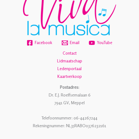
Facebook
Email
YouTube
Contact
Lidmaatschap
Ledenportaal
Kaartverkoop
Postadres:
Dr. E.J. Roelfsemalaan 6
7941 GV, Meppel
Telefoonnummer: 06-44267244
Rekeningnummer: NL35RABO0376232161