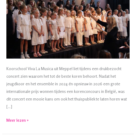
Koorschool Viva La Musica uit Meppel liet tijdens een drukbezocht
concert zien waarom het tot de beste koren behoort. Nadat het
jeugdkoor en het ensemble in 2024 én opnieuw in 2026 een grote
internationale prijs wonnen tijdens een korenconcours in België, was
dit concert een mooie kans om ook het thuispubliek te laten horen wat
[…]
Viva
Meer lezen »
La
Musica