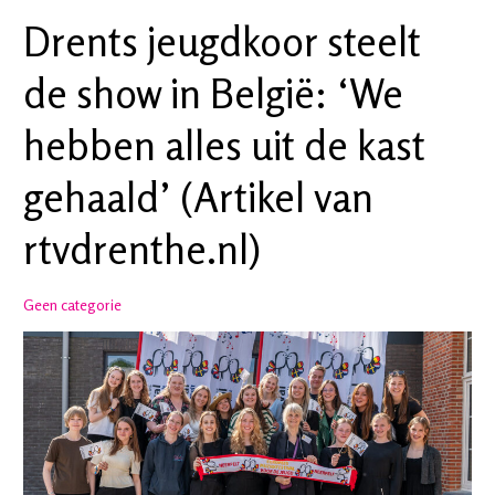
overtuigt
Drents jeugdkoor steelt
met
de show in België: ‘We
indrukwekkend
optreden.
hebben alles uit de kast
gehaald’ (Artikel van
rtvdrenthe.nl)
Geen categorie