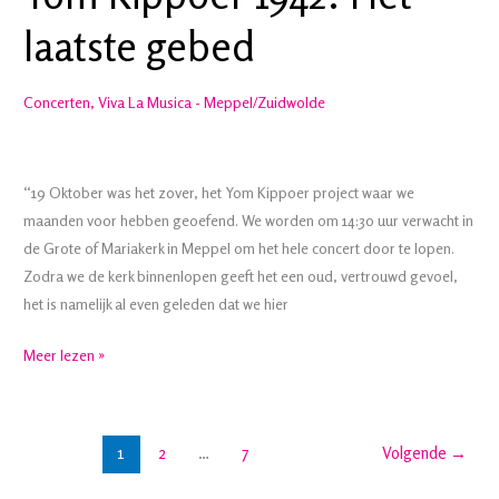
winnaar
laatste gebed
van
de
Drentse
Concerten
,
Viva La Musica - Meppel/Zuidwolde
Anjerprijs
2024
“19 Oktober was het zover, het Yom Kippoer project waar we
maanden voor hebben geoefend. We worden om 14:30 uur verwacht in
de Grote of Mariakerk in Meppel om het hele concert door te lopen.
Zodra we de kerk binnenlopen geeft het een oud, vertrouwd gevoel,
het is namelijk al even geleden dat we hier
Yom
Meer lezen »
Kippoer
1942:
Het
1
2
…
7
Volgende
→
laatste
gebed