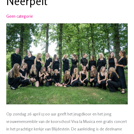
Neerpelt
België:
‘We
Geen categorie
hebben
alles
uit
de
kast
gehaald’
(Artikel
van
rtvdrenthe.nl)
Op zondag 26 april 15:00 uur geeft het jeugdkoor en het jong
vrouwenensemble van de koorschool Viva la Musica een gratis concert
in het prachtige kerkje van Blijdestein. De aanleiding is de deelname