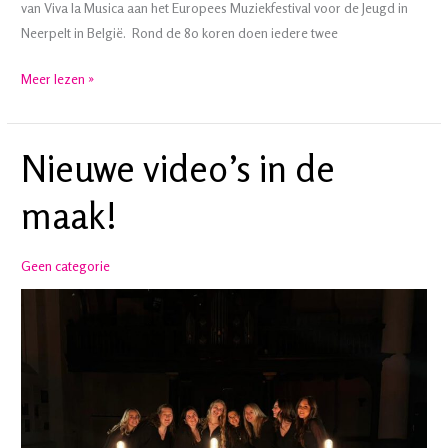
van Viva la Musica aan het Europees Muziekfestival voor de Jeugd in
Neerpelt in België. Rond de 80 koren doen iedere twee
Try-
Meer lezen »
out
concert
EMJ
Nieuwe video’s in de
Neerpelt
maak!
Geen categorie