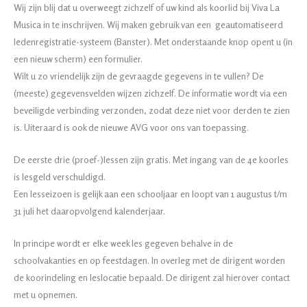
Wij zijn blij dat u overweegt zichzelf of uw kind als koorlid bij Viva La
Musica in te inschrijven. Wij maken gebruik van een geautomatiseerd
ledenregistratie-systeem (Banster). Met onderstaande knop opent u (in
een nieuw scherm) een formulier.
Wilt u zo vriendelijk zijn de gevraagde gegevens in te vullen? De
(meeste) gegevensvelden wijzen zichzelf. De informatie wordt via een
beveiligde verbinding verzonden, zodat deze niet voor derden te zien
is. Uiteraard is ook de nieuwe AVG voor ons van toepassing.
De eerste drie (proef-)lessen zijn gratis. Met ingang van de 4e koorles
is lesgeld verschuldigd.
Een lesseizoen is gelijk aan een schooljaar en loopt van 1 augustus t/m
31 juli het daaropvolgend kalenderjaar.
In principe wordt er elke week les gegeven behalve in de
schoolvakanties en op feestdagen. In overleg met de dirigent worden
de koorindeling en leslocatie bepaald. De dirigent zal hierover contact
met u opnemen.