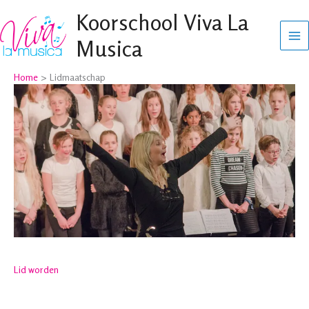
Ga
Koorschool Viva La
naar
Musica
de
inhoud
Home
Lidmaatschap
Lid worden