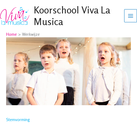
Ga
Koorschool Viva La
naar
Musica
de
inhoud
Home
Werkwijze
Stemvorming