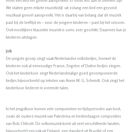
moet een lied het gevoel aanspreken. Er moet iets aan te beleven zijn.
We sluiten geen enkele muziekstijl uit zolang een lied een gezond
muzikaal gevoel aanspreekt. Het is daarbij van belang dat de muziek
past bij de leeftijd en – voor de jongere kinderen – past bij het seizoen.
Ook moeilijkere klassieke muziek is soms zeer geschikt. Daarmee kun je
kinderen uitdagen.
Joik
De jongste groep zingt vaak Nederlandse volksliedjes, hoewel de
kinderen ook al eenvoudige Franse, Engelse of Duitse liedjes zingen.
Ook het kinderkoor zingt Nederlandstalige goed gecomponeerde
liedjes bijvoorbeeld op teksten van Annie M. G. Schmidt. Ook zingt het
kinderkoor liederen in vreemde talen.
In het jeugdkoor komen vele componisten en tijdsperiodes aan bod,
zoals de oudere muziek van Palestrina en hedendaagse composities
van Bob Chilcott. De volksmuziek komt uit veel verschillende landen,
bijvoorbeeld een joik uit Finland, een danslied uit Brazilië of een