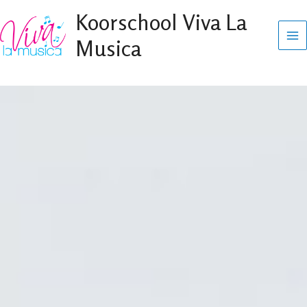
Ga
Koorschool Viva La
naar
Musica
de
inhoud