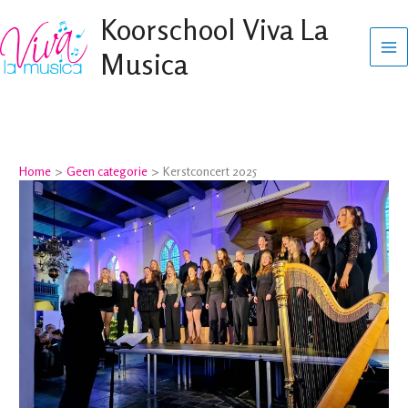
Ga
Koorschool Viva La
naar
Musica
de
inhoud
Home
Geen categorie
Kerstconcert 2025