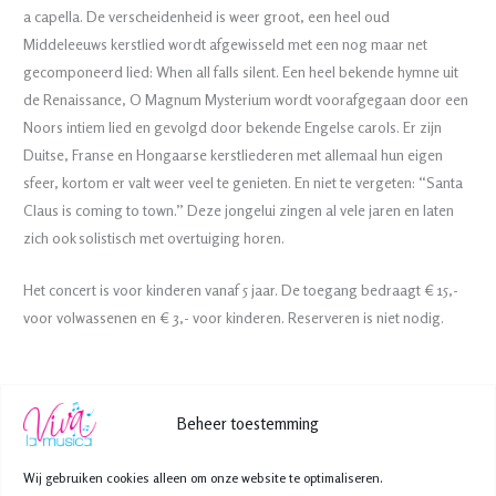
a capella. De verscheidenheid is weer groot, een heel oud
Middeleeuws kerstlied wordt afgewisseld met een nog maar net
gecomponeerd lied: When all falls silent. Een heel bekende hymne uit
de Renaissance, O Magnum Mysterium wordt voorafgegaan door een
Noors intiem lied en gevolgd door bekende Engelse carols. Er zijn
Duitse, Franse en Hongaarse kerstliederen met allemaal hun eigen
sfeer, kortom er valt weer veel te genieten. En niet te vergeten: “Santa
Claus is coming to town.” Deze jongelui zingen al vele jaren en laten
zich ook solistisch met overtuiging horen.
Het concert is voor kinderen vanaf 5 jaar. De toegang bedraagt € 15,-
voor volwassenen en € 3,- voor kinderen. Reserveren is niet nodig.
←
Vorige Bericht
Volgende Bericht
→
Beheer toestemming
Wij gebruiken cookies alleen om onze website te optimaliseren.