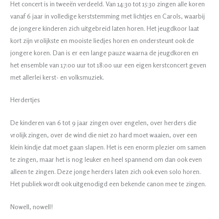
Het concert is in tweeën verdeeld. Van 14:30 tot 15:30 zingen alle koren
vanaf 6 jaar in volledige kerststemming met lichtjes en Carols, waarbij
de jongere kinderen zich uitgebreid laten horen. Het jeugdkoor laat
kort zijn vrolijkste en mooiste liedjes horen en ondersteunt ook de
jongere koren. Dan is er een lange pauze waarna de jeugdkoren en
het ensemble van 17:00 uur tot 18:00 uur een eigen kerstconcert geven
met allerlei kerst- en volksmuziek.
Herdertjes
De kinderen van 6 tot 9 jaar zingen over engelen, over herders die
vrolijk zingen, over de wind die niet zo hard moet waaien, over een
klein kindje dat moet gaan slapen. Het is een enorm plezier om samen
te zingen, maar het is nog leuker en heel spannend om dan ook even
alleen te zingen. Deze jonge herders laten zich ook even solo horen.
Het publiek wordt ook uitgenodigd een bekende canon mee te zingen.
Nowell, nowell!