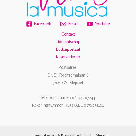
Facebook
Email
YouTube
Contact
Lidmaatschap
Ledenportaal
Kaartverkoop
Postadres:
Dr. E.J. Roelfsemalaan 6
7941 GV, Meppel
Telefoonnummer: 06-44267244
Rekeningnummer: NL35RABO0376232161
Copyright © 2026 Koorschool Viva La Musica