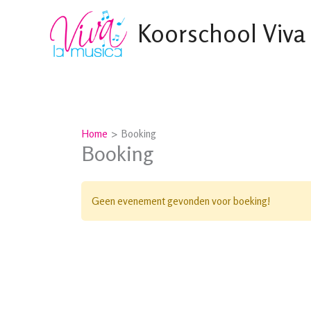
Ga
Koorschool Viva
naar
de
inhoud
Home
Booking
Booking
Geen evenement gevonden voor boeking!