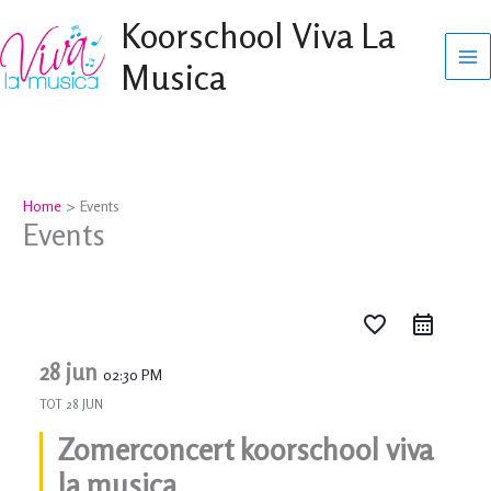
Ga
Koorschool Viva La
naar
Musica
de
inhoud
Home
Events
Events
favorite_border
28 jun
02:30 PM
TOT
28 JUN
Zomerconcert koorschool viva
la musica