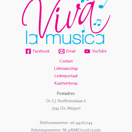
Facebook
Email
YouTube
Contact
Lidmaatschap
Ledenportaal
Kaartverkoop
Postadres:
Dr. E.J. Roelfsemalaan 6
7941 GV, Meppel
Telefoonnummer: 06-44267244
Rekeningnummer: NL35RABO0376232161