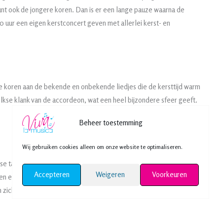
eunt ook de jongere koren. Dan is er een lange pauze waarna de
 uur een eigen kerstconcert geven met allerlei kerst- en
e koren aan de bekende en onbekende liedjes die de kersttijd warm
lkse klank van de accordeon, wat een heel bijzondere sfeer geeft.
Beheer toestemming
Wij gebruiken cookies alleen om onze website te optimaliseren.
e taal een herfstlied, en verder gaat het over herdertjes, dieren in
Accepteren
Weigeren
Voorkeuren
 een enorm plezier om samen te zingen, maar het is nog leuker om dan
n zich ook even solo horen.