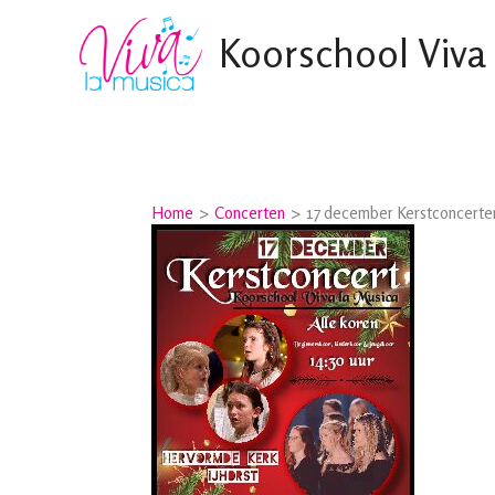
Ga
Koorschool Viva
naar
de
inhoud
Home
Concerten
17 december Kerstconcerten