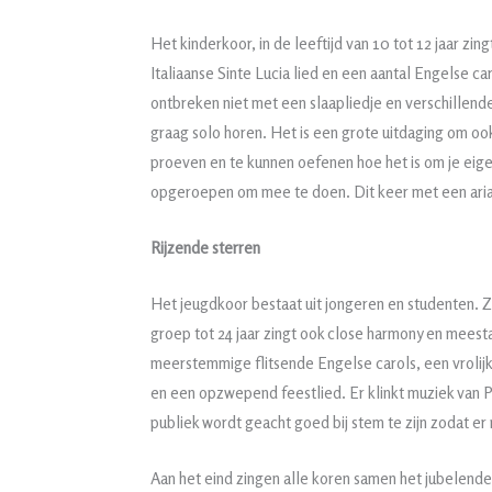
Het kinderkoor, in de leeftijd van 10 tot 12 jaar zin
Italiaanse Sinte Lucia lied en een aantal Engelse 
ontbreken niet met een slaapliedje en verschillende
graag solo horen. Het is een grote uitdaging om oo
proeven en te kunnen oefenen hoe het is om je eige
opgeroepen om mee te doen. Dit keer met een aria 
Rijzende sterren
Het jeugdkoor bestaat uit jongeren en studenten. Z
groep tot 24 jaar zingt ook close harmony en meest
meerstemmige flitsende Engelse carols, een vrolijk
en een opzwepend feestlied. Er klinkt muziek van P
publiek wordt geacht goed bij stem te zijn zodat e
Aan het eind zingen alle koren samen het jubelend