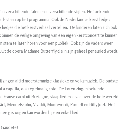
gt in verschillende talen en in verschillende stijlen. Het bekende
carols staan op het programma. Ook de Nederlandse kerstliedjes
 liedjes die het kerstverhaal vertellen. De kinderen laten zich ook
k binnen de veilige omgeving van een eigen kerstconcert te kunnen
n stem te laten horen voor een publiek. Ook zijn de vaders weer
uit de opera Madame Butterfly die in zijn geheel geneuried wordt.
ij zingen altijd meerstemmige klassieke en volksmuziek. De oudste
al a capella, ook regelmatig solo. De koren zingen bekende
e Franse carol uit Bretagne, slaapliederen van over de hele wereld
ärt, Mendelssohn, Vivaldi, Monteverdi, Purcell en Billy Joel. Het
r mee gezongen kan worden bij een enkel lied.
e Gaudete!